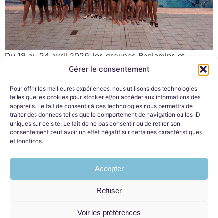
Du 19 au 24 avril 2026, les groupes Benjamins et
Juniors du CS Meaux Natation ont participé à leur
Gérer le consentement
traditionnel stage de préparation à Vittel. Au
Pour offrir les meilleures expériences, nous utilisons des technologies
programme de cette semaine : entraînements
telles que les cookies pour stocker et/ou accéder aux informations des
quotidiens, travail technique, préparation physique,
appareils. Le fait de consentir à ces technologies nous permettra de
dépassement de soi… mais aussi moments de
traiter des données telles que le comportement de navigation ou les ID
uniques sur ce site. Le fait de ne pas consentir ou de retirer son
convivialité et de cohésion entre nageurs. Dans des
consentement peut avoir un effet négatif sur certaines caractéristiques
infrastructures de qualité et un cadre idéal, chacun a pu
et fonctions.
progresser, se préparer pour les prochaines
compétitions et partager une belle expérience
Accepter
collective. Bravo à l’ensemble des nageurs pour leur
investissement, leur sérieux et leur bonne humeur tout
Refuser
au long du séjour 👏 Un grand merci aux entraîneurs et
accompagnateurs pour leur encadrement durant cette
Voir les préférences