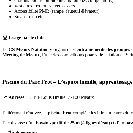
Gradins pour le public (idéaux lors des compétitions)
Vestiaires modernes avec casiers
Accessibilité PMR (rampe, fauteuil élévateur)
Solarium en été
🏆
Usage par le club
:
Le
CS Meaux Natation
y organise les
entraînements des groupes 
Meeting de Meaux
, l’une des compétitions phares de natation en Se
Piscine du Parc Frot – L’espace famille, apprentissage 
📍
Adresse
: 13 rue Louis Braille, 77100 Meaux
Entièrement rénovée, la
piscine Frot
complète les infrastructures du
Elle dispose d’un
bassin sportif de 25 m
(4 lignes d’eau) et d’un
bas
🌿
Équipements
: